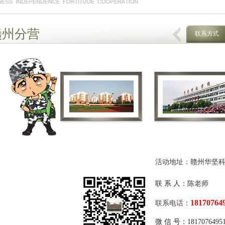
赣州分营
联系方式
活动地址
：
赣州华坚
联 系 人
：陈老师
18170764
联系电话
：
微 信 号：
1817076495